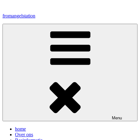
Naar
de
fromangelstation
inhoud
springen
Menu
home
Over ons